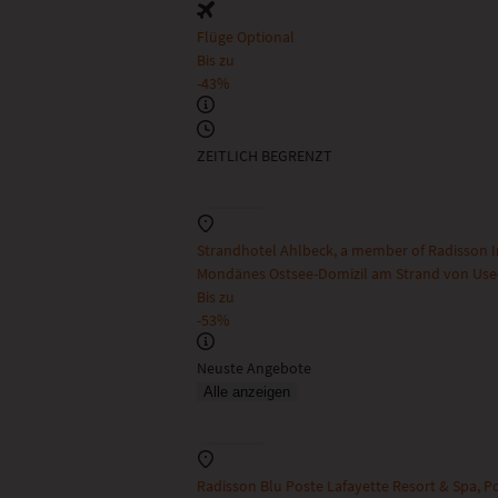
Flüge Optional
Bis zu
-43%
ZEITLICH BEGRENZT
Strandhotel Ahlbeck, a member of Radisson
Mondänes Ostsee-Domizil am Strand von Us
Bis zu
-53%
Neuste Angebote
Alle anzeigen
Radisson Blu Poste Lafayette Resort & Spa, Po