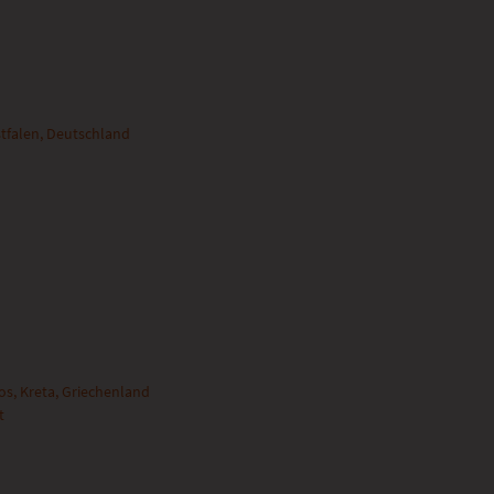
stfalen, Deutschland
s, Kreta, Griechenland
t