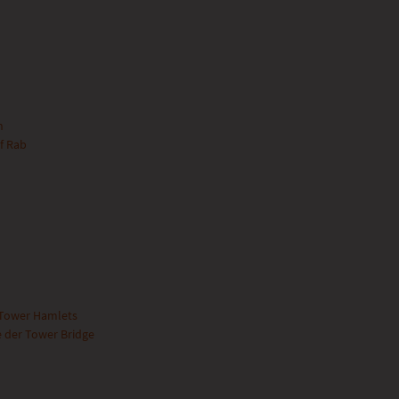
n
f Rab
 Tower Hamlets
 der Tower Bridge