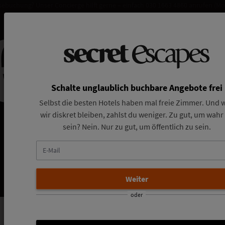
sebuchung? Unser Concierge hilft gerne – einfach 030 1663 4860 anrufen (Mo
Schalte unglaublich buchbare Angebote frei
Selbst die besten Hotels haben mal freie Zimmer. Und w
wir diskret bleiben, zahlst du weniger. Zu gut, um wahr
sein? Nein. Nur zu gut, um öffentlich zu sein.
E-
Mail
oder