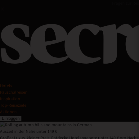
Fragen zur Rei
Hotels
Pauschalreisen
Inspiration
Top-Reiseziele
Aktionen
Einloggen
Auszeit in der Nähe unter 149 €
Großer Luxus, kleiner Preis: Entdecke Hotelangebote unter 149 € pro Nacht