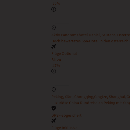
-72%
Aktiv Panoramahotel Daniel, Sautens, Österre
Hoch bewertetes Spa-Hotel in den österreichi
Flüge Optional
Bis zu
-47%
Peking, Xi’an, Chongqing,Yangtze, Shanghai, G
Luxuriöse China-Rundreise ab Peking mit Yan
DRSF-abgesichert
Flüge Inklusive