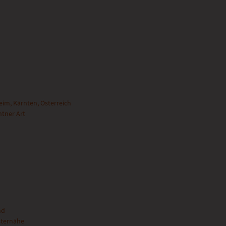
im, Kärnten, Österreich
ntner Art
nd
sternähe