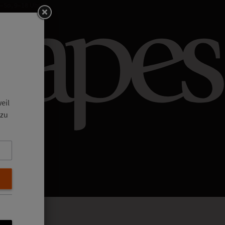
–So, 9–18 Uhr).
eil
 zu