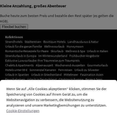
Kleine Anzahlung, großes Abenteuer
Buche heute zum besten Preis und bezahle den Rest später (es gelten die
AGB).
Flexibel buchen
Kollektionen
Strandhotels
Städtereisen
Boutique-Hotels
Landhausluxus & Natur
Urlaub für die ganze Familie
Wellnessurlaub
Honeymoon
Romantische Reiseziele für Paare
Skiurlaub
Wellness & Spa
Urlaub in Italien
Strandurlaub in Europa
Im Winterwunderland
Frühbucher-Angebote
Exklusive Luxusurlaube: Ihre Traumreise zum Traumpreis
Chalets & Apartments
Alpenauszeit
Wochenend-Auszeiten
Gourmeturlaub
Hotels unter 99 €
Sonnenziel Kanaren
Fernreisen
Urlaub zu Silvester
Urlaub in Spanien
Urlaub in Griechenland
Mittelmeer
Faszination Asien
Pauschalreisen
Urlaub in Deutschland
Citytrips in Europa
Berge & Seen
Urlaub in Kroatien
Adults-only-Urlaub
Urlaub mit Haustier
Hotelangebote
Wenn Sie auf „Alle Cookies akzeptieren“ klicken, stimmen Sie der
Deals der Woche
Amsterdam-Hotels
Paris Hotels
Ihr exklusiver Urlaub auf Mallorca: Unvergessliche Momente unter südlicher
Speicherung von Cookies auf Ihrem Gerät zu, um die
Sonne
Websitenavigation zu verbessern, die Websitenutzung zu
Urlaub auf Kreta
London Hotels
Urlaub in Dubai
Urlaub in der Karibik
analysieren und unsere Marketingbemühungen zu unterstützen.
Südtirol Urlaub
Urlaub in Indonesien
Strandhotels
Cookie-Einstellungen