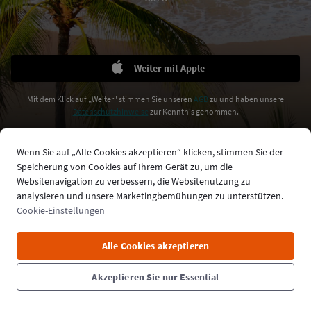
Weiter mit Apple
Mit dem Klick auf „Weiter" stimmen Sie unseren
AGB
zu und haben unsere
Datenschutzhinweise
zur Kenntnis genommen.
Wenn Sie auf „Alle Cookies akzeptieren“ klicken, stimmen Sie der
Speicherung von Cookies auf Ihrem Gerät zu, um die
Germany
Websitenavigation zu verbessern, die Websitenutzung zu
Kontakt & Impressum
analysieren und unsere Marketingbemühungen zu unterstützen.
Belgium
Cookie-Einstellungen
Denmark
Alle Cookies akzeptieren
Germany
Akzeptieren Sie nur Essential
Hong Kong SAR China