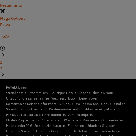
Restaurants
Flüge Optional
Bis zu
-38%
1
2
Kollektionen
Strandhotels
Städtereisen
Boutique-Hotels
Landhausluxus & Natur
Urlaub für die ganze Familie
Wellnessurlaub
Honeymoon
Romantische Reiseziele für Paare
Skiurlaub
Wellness & Spa
Urlaub in Italien
Strandurlaub in Europa
Im Winterwunderland
Frühbucher-Angebote
Exklusive Luxusurlaube: Ihre Traumreise zum Traumpreis
Chalets & Apartments
Alpenauszeit
Wochenend-Auszeiten
Gourmeturlaub
Hotels unter 99 €
Sonnenziel Kanaren
Fernreisen
Urlaub zu Silvester
Urlaub in Spanien
Urlaub in Griechenland
Mittelmeer
Faszination Asien