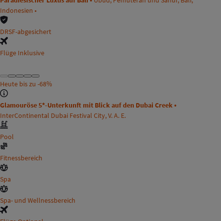
Paradiesischer Luxus auf Bali •
Ubud, Pemuteran und Sanur, Bali,
Indonesien •
DRSF-abgesichert
Flüge Inklusive
Heute bis zu
-68%
Glamouröse 5*-Unterkunft mit Blick auf den Dubai Creek •
InterContinental Dubai Festival City, V. A. E.
Pool
Fitnessbereich
Spa
Spa- und Wellnessbereich