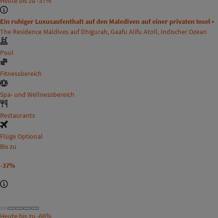
Heute bis zu
-37%
Ein ruhiger Luxusaufenthalt auf den Malediven auf einer privaten Insel •
The Residence Maldives auf Dhigurah, Gaafu Alifu Atoll, Indischer Ozean
Pool
Fitnessbereich
Spa- und Wellnessbereich
Restaurants
Flüge Optional
Bis zu
-37%
Heute bis zu
-66%