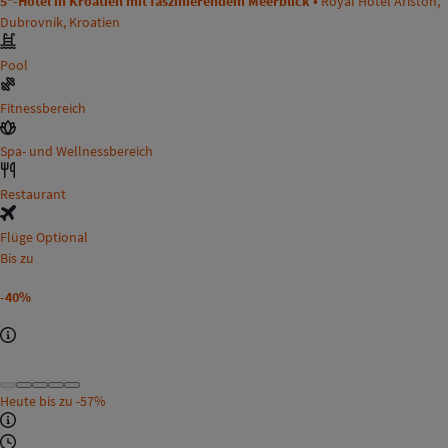
5*-Hotel in Kroatien mit faszinierendem Meerblick •
Royal Hotel Ariston,
Dubrovnik, Kroatien
Pool
Fitnessbereich
Spa- und Wellnessbereich
Restaurant
Flüge Optional
Bis zu
-40%
Heute bis zu
-57%