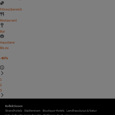
Fitnessbereich
Restaurant
Bar
Haustiere
Bis zu
-46%
1
2
3
Kollektionen
Strandhotels
Städtereisen
Boutique-Hotels
Landhausluxus & Natur