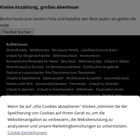
Kleine Anzahlung, großes Abenteuer
Buche heute zum besten Preis und bezahle den Rest später (es gelten die
AGB).
Flexibel buchen
Kollektionen
Strandhotels
Städtereisen
Boutique-Hotels
Landhausluxus & Natur
Urlaub für die ganze Familie
Wellnessurlaub
Honeymoon
Romantische Reiseziele für Paare
Skiurlaub
Wellness & Spa
Urlaub in Italien
Strandurlaub in Europa
Im Winterwunderland
Frühbucher-Angebote
Exklusive Luxusurlaube: Ihre Traumreise zum Traumpreis
Chalets & Apartments
Alpenauszeit
Wochenend-Auszeiten
Gourmeturlaub
Hotels unter 99 €
Sonnenziel Kanaren
Fernreisen
Urlaub zu Silvester
Urlaub in Spanien
Urlaub in Griechenland
Mittelmeer
Faszination Asien
Pauschalreisen
Urlaub in Deutschland
Citytrips in Europa
Berge & Seen
Urlaub in Kroatien
Adults-only-Urlaub
Urlaub mit Haustier
Hotelangebote
Wenn Sie auf „Alle Cookies akzeptieren“ klicken, stimmen Sie der
Deals der Woche
Amsterdam-Hotels
Paris Hotels
Ihr exklusiver Urlaub auf Mallorca: Unvergessliche Momente unter südlicher
Speicherung von Cookies auf Ihrem Gerät zu, um die
Sonne
Websitenavigation zu verbessern, die Websitenutzung zu
Urlaub auf Kreta
London Hotels
Urlaub in Dubai
Urlaub in der Karibik
analysieren und unsere Marketingbemühungen zu unterstützen.
Südtirol Urlaub
Urlaub in Indonesien
Strandhotels
Cookie-Einstellungen