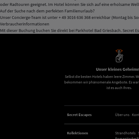
oder Radtouren geeignet. Im Hotel können Sie sich auf eine erholsame Well
Auf der Suche nach dem perfekten Familienurlaub?
Unser Concierge-Team ist unter + 49 3016 636 368 erreichbar (Montag bis So
Verbraucherinformationen
Mit dieser Buchung buchen Sie direkt bei Parkhotel Bad Griesbach. Secret Esc
Unser kleines Geheimn
Selbst die besten Hotels haben leere Zimmer. We
bekommen wir phänomenale Angebote. Es war u
ist es auch Ihres.
Secret Escapes
Über uns
Kon
Kollektionen
Strandhotels
Romantische Re