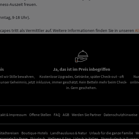
ness-Auszeit freuen.
nntag, 9-18 Uhr).
apes tritt als Vermittler auf. Weitere Informationen finden Sie in unseren
A
is
Ja, das ist im Preis inbegriffen
il wir Stille bewahren,
Kostenlose Upgrades, Getränke, später Check-out - oft
Nur
nser Geheimnis, jetzt
inklusive, immer geschätzt. Kein Betteln mehr beim Check-
onlin
in. Gern geschehen.
takt & Impressum
Offene Stellen
FAQ
AGB
Werden Sie Partner
Datenschutzhinweise
Städtereisen
Boutique-Hotels
Landhausluxus & Natur
Urlaub für die ganze Familie
W
iseziele für Paare
Skiurlaub
Wellness & Spa
Urlaub in Italien
Strandurlaub in Europa