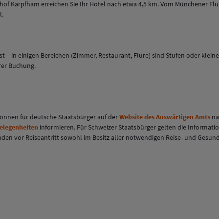
nhof Karpfham erreichen Sie Ihr Hotel nach etwa 4,5 km. Vom Münchener Fl
l.
t ist – in einigen Bereichen (Zimmer, Restaurant, Flure) sind Stufen oder k
hrer Buchung.
 können für deutsche Staatsbürger auf der
Website des Auswärtigen Amts
na
gelegenheiten
informieren. Für Schweizer Staatsbürger gelten die Informati
eisenden vor Reiseantritt sowohl im Besitz aller notwendigen Reise- und Ges