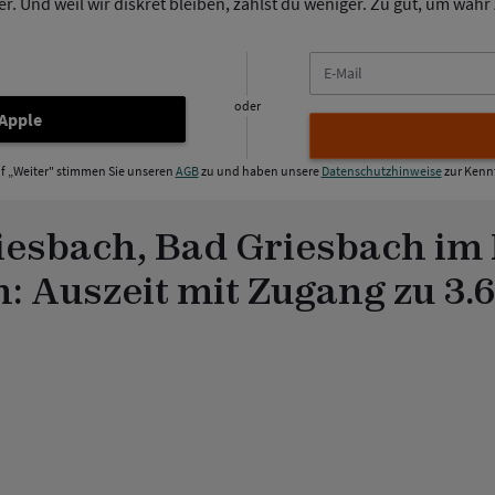
. Und weil wir diskret bleiben, zahlst du weniger. Zu gut, um wahr z
E-
Mail
oder
 Apple
uf „Weiter" stimmen Sie unseren
AGB
zu und haben unsere
Datenschutzhinweise
zur Kenn
sbach, Bad Griesbach im R
: Auszeit mit Zugang zu 3