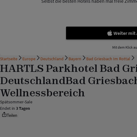
Selbst die besten Hotels haben mal freie Zimmer
Weiter mit
Mit dem Klick a
Startseite
Europe
Deutschland
Bayern
Bad Griesbach Im Rottal
HARTLS Parkhotel Bad Grie
Deutschland
Bad Griesbach
Wellnessbereich
Spätsommer-Sale
Endet in
3 Tagen
Teilen