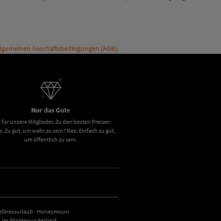
llgemeinen Geschäftsbedingungen (AGB)
.
Nur das Gute
 für unsere Mitglieder. Zu den besten Preisen
e. Zu gut, um wahr zu sein? Nee. Einfach zu gut,
um öffentlich zu sein.
ellnessurlaub
Honeymoon
Im Winterwunderland