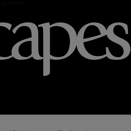
–So, 9–18 Uhr).