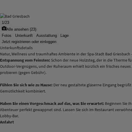
1
/
23
Alle ansehen
(
23
)
Fotos
Unterkunft
Ausstattung
Lage
Jetzt registrieren oder einloggen
Unterkunftsdetails
Natur, Wellness und traumhaftes Ambiente in der Spa-Stadt Bad Griesbach
Entspannung vom Feinsten:
Schon der neue Holzsteg, der in die Therme fü
Outdoor-Vergnügens, und der Ruheraum erhielt kürzlich ein frisches neu
probieren (gegen Gebühr).
Fühlen Sie sich wie zu Hause:
Der neu gestaltete gläserne Eingang begrüßt
Gemütlichkeit kombiniert.
Haben Sie einen Vorgeschmack auf das, was Sie erwartet:
Beginnen Sie Ih
Abenteuer perfekt gewappnet sind. Lassen Sie sich im Restaurant verwöhne
Lobby-Bar.
Anfahrt