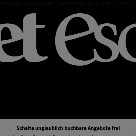
sebuchung? Unser Concierge hilft gerne – einfach 030 1663 4860 anrufen (Mo
Schalte unglaublich buchbare Angebote frei