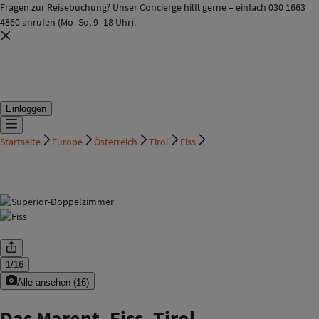
Fragen zur Reisebuchung? Unser Concierge hilft gerne – einfach 030 1663
4860 anrufen (Mo–So, 9–18 Uhr).
Einloggen
Startseite
Europe
Österreich
Tirol
Fiss
1
/
16
Alle ansehen
(
16
)
Das Marent, Fiss, Tirol,