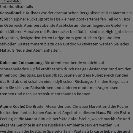
Zurück
Unterkunftsdetails
Sensationelle Kulisse:
Vor der dramatischen Bergkulisse ist Das Marent ein
typisch alpiner Rückzugsort in Fiss – einem postkartenreifen Teil von Tirol
in Österreich. Atemberaubende Ausblicke auf die umliegenden Gipfel – in
den kälteren Monaten mit Puderzucker bestäubt – sind das Highlight dieser
eleganten, designorientierten Lodge. Vom gemütlichen Spa und den
stilvollen Gästezimmern bis zu den Outdoor-Aktivitäten werden Sie jedes
Mal aufs Neue den Atem anhalten.
Ruhe und Entspannung:
Die atemberaubende Aussicht auf
schneebedeckte Gipfel eröffnet sich durch riesige Glasfenster rund um den
Innenpool des Spas. Ein Dampfbad, Saunen und ein Ruhebereich runden
das Bild ab und schaffen einen idyllischen Rückzugsort in den Bergen, an
dem Sie sich von Bildschirmen und anderen modernen Ärgernissen
trennen und nach Herzenslust entspannen können.
Alpine Küche:
Die Brüder Alexander und Christian Marent sind die Köche
hinter dem fantastischen Gourmet-Angebot in diesem Haus. Für ein Bistro-
Feeling ist die Marent Alm die perfekte Anlaufstelle, wo schmackhafte und
elegante Gerichte in einem rustikalen Ambiente serviert werden. Sie
werden auch die köstliche Speisekarte im Paula's à la carte lieben, die auch