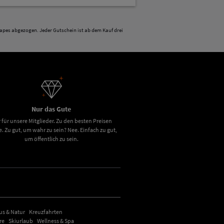
apes abgezogen. Jeder Gutschein ist ab dem Kauf drei
Nur das Gute
 für unsere Mitglieder. Zu den besten Preisen
e. Zu gut, um wahr zu sein? Nee. Einfach zu gut,
um öffentlich zu sein.
s & Natur
Kreuzfahrten
re
Skiurlaub
Wellness & Spa