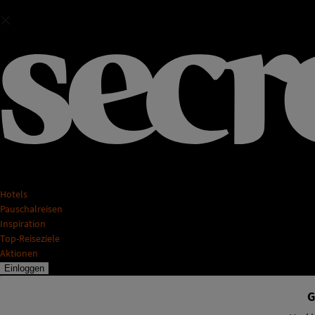
Hotels
Pauschalreisen
Inspiration
Top-Reiseziele
Aktionen
Einloggen
G