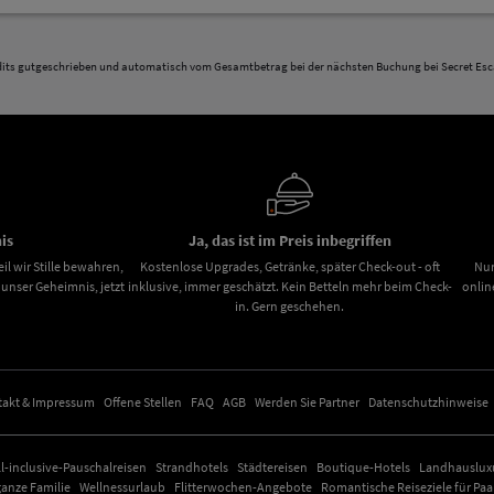
redits gutgeschrieben und automatisch vom Gesamtbetrag bei der nächsten Buchung bei Secret Esc
is
Ja, das ist im Preis inbegriffen
il wir Stille bewahren,
Kostenlose Upgrades, Getränke, später Check-out - oft
Nur
nser Geheimnis, jetzt
inklusive, immer geschätzt. Kein Betteln mehr beim Check-
onlin
in. Gern geschehen.
takt & Impressum
Offene Stellen
FAQ
AGB
Werden Sie Partner
Datenschutzhinweise
ll-inclusive-Pauschalreisen
Strandhotels
Städtereisen
Boutique-Hotels
Landhausluxu
ganze Familie
Wellnessurlaub
Flitterwochen-Angebote
Romantische Reiseziele für Paa