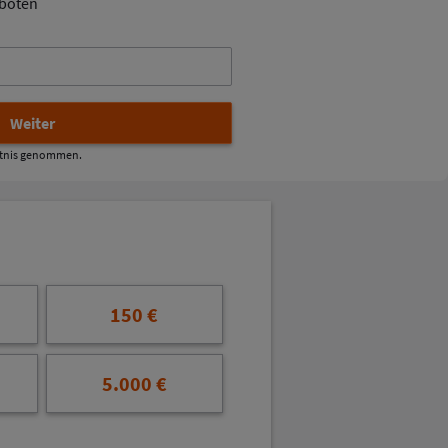
boten
tnis genommen.
150 €
5.000 €