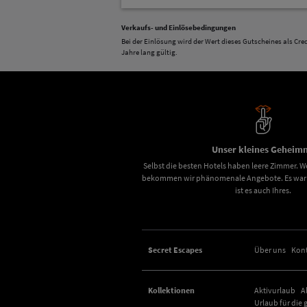
Verkaufs- und Einlösebedingungen
Bei der Einlösung wird der Wert dieses Gutscheines als C
Jahre lang gültig.
Unser kleines Geheimn
Selbst die besten Hotels haben leere Zimmer. We
bekommen wir phänomenale Angebote. Es war u
ist es auch Ihres.
Secret Escapes
Über uns
Kon
Kollektionen
Aktivurlaub
A
Urlaub für die 