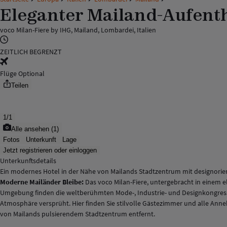
Eleganter Mailand-Aufenth
voco Milan-Fiere by IHG, Mailand, Lombardei, Italien
ZEITLICH BEGRENZT
Flüge Optional
Teilen
1
/
1
Alle ansehen
(
1
)
Fotos
Unterkunft
Lage
Jetzt registrieren oder einloggen
Unterkunftsdetails
Ein modernes Hotel in der Nähe von Mailands Stadtzentrum mit designorie
Moderne Mailänder Bleibe:
Das voco Milan-Fiere, untergebracht in einem e
Umgebung finden die weltberühmten Mode-, Industrie- und Designkongresse 
Atmosphäre versprüht. Hier finden Sie stilvolle Gästezimmer und alle Anneh
von Mailands pulsierendem Stadtzentrum entfernt.