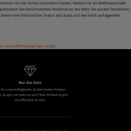
vecento von der Kunst verzaubern lassen. Mailand ist als Welthauptstadt
aufenstern der berühmtesten Modehäuser der Welt. Sie werden feststellen,
en Seiten vom historischen Teatro alla Scala und den hoch aufragenden
en Geschäftsbedingungen (AGB)
.
Nur das Gute
 für unsere Mitglieder. Zu den besten Preisen
e. Zu gut, um wahr zu sein? Nee. Einfach zu gut,
um öffentlich zu sein.