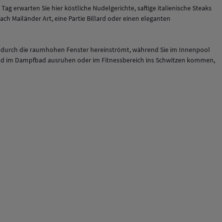
g erwarten Sie hier köstliche Nudelgerichte, saftige italienische Steaks
h Mailänder Art, eine Partie Billard oder einen eleganten
cht durch die raumhohen Fenster hereinströmt, während Sie im Innenpool
a und im Dampfbad ausruhen oder im Fitnessbereich ins Schwitzen kommen,