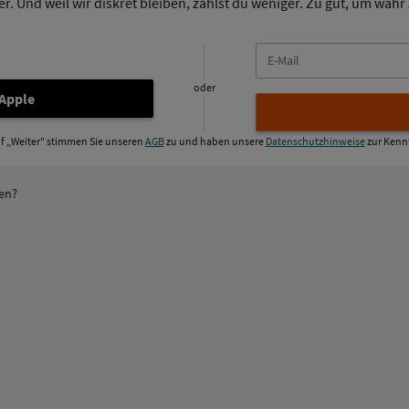
. Und weil wir diskret bleiben, zahlst du weniger. Zu gut, um wahr z
E-
Mail
oder
 Apple
uf „Weiter" stimmen Sie unseren
AGB
zu und haben unsere
Datenschutzhinweise
zur Kenn
ren?