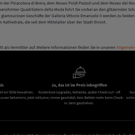
 in der Pinacoteca di Brera, dem Museo Poldi Pezzoli und dem Museo del No
erühmten Quadrilatero della Moda führt Sie vorbei an den glitzernden Sch
 Die glamourösen Geschäfte der Galleria Vittorio Emanuele II werden zu beid
 Kathedrale, die seit dem Mittelalter über der Stadt thront.
itt als Vermittler auf. Weitere Informationen finden Sie in unseren
Allgemein
is
Ja, das ist im Preis inbegriffen
il wir Stille bewahren,
Kostenlose Upgrades, Getränke, später Check-out - oft
Nur
nser Geheimnis, jetzt
inklusive, immer geschätzt. Kein Betteln mehr beim Check-
onlin
in. Gern geschehen.