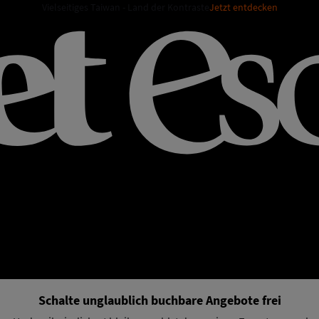
Vielseitiges Taiwan - Land der Kontraste
Jetzt entdecken
Schalte unglaublich buchbare Angebote frei