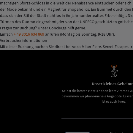
mächtigen Sforza-Schloss in die Welt der Renaissance eintauchen oder sich
der Mode bekannt und ein Magnet für Shopaholics. Ein Bummel durch den b
dass sich der Stil der Stadt nahtlos in ihr jahrhundertealtes Erbe einfügt.
Türmen des Duomo eingerahmt, der von der
UNESCO
geschützten gotischen
Fragen zur Buchung? Unser Concierge hilft gerne.
Einfach
+ 49 3016 634 869
anrufen (Montag bis Sonntag, 9-18 Uhr).
Verbraucherinformationen
Mit dieser Buchung buchen Sie direkt bei voco Milan-Fiere. Secret Escapes tr
Unser kleines Geheimn
Selbst die besten Hotels haben leere Zimmer. We
bekommen wir phänomenale Angebote. Es war u
ist es auch Ihres.