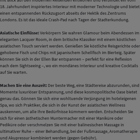
mit Blick auf den modernen Reisenden entworfen und verbindet ein vom
18. Jahrhundert inspiriertes Interieur mit moderner Technologie und bietet
einen entspannenden Rückzugsort abseits der Hektik des Zentrums
Londons. Es ist das ideale Crash-Pad nach Tagen der Stadterkundung.
Asiatische Einflüsse:
Verkörpern Sie wahren Glamour beim Abendessen im
eleganten Lacquer Room, in dem britische Klassiker mit einem köstlichen
asiatischen Touch serviert werden. Genießen Sie köstliche Reisgerichte oder
gehobene Fisch und Chips mit japanischem Schellfisch im Bierteig. Später
können Sie sich in der Ellen Bar entspannen – perfekt für eine Reflexion
nach dem Sightseeing –, wo ein mondänes Interieur und kreative Cocktails
auf Sie warten.
Machen Sie eine Auszeit:
Der beste Weg, eine Städtereise abzurunden, sind
Momente luxuriöser Entspannung, und diese kosmopolitische Oase bietet
genau das. Gönnen Sie sich eine wohltuende Verjüngung im hoteleigenen
Spa, wo sich Praktiker, die sich in der Kunst der asiatischen Wellness
auskennen, um alle Ihre Bedürfnisse kümmern werden. Entscheiden Sie
sich für einen ästhetischen Muntermacher mit einer Maniküre oder
Pediküre oder verschmelzen Sie mit einer balinesischen Massage in
ultimativer Ruhe – einer Behandlung, bei der Fußmassage, Aromatherapie
und Akupressur kombiniert werden (gegen Gebühr).