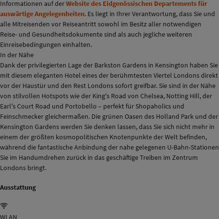
Informationen auf der
Website des Eidgenössischen Departements für
auswärtige Angelegenheiten
. Es liegt in Ihrer Verantwortung, dass Sie und
alle Mitreisenden vor Reiseantritt sowohl im Besitz aller notwendigen
Reise- und Gesundheitsdokumente sind als auch jegliche weiteren
Einreisebedingungen einhalten.
In der Nähe
Dank der privilegierten Lage der Barkston Gardens in Kensington haben Sie
mit diesem eleganten Hotel eines der berühmtesten Viertel Londons direkt
vor der Haustür und den Rest Londons sofort greifbar. Sie sind in der Nähe
von stilvollen Hotspots wie der King's Road von Chelsea, Notting Hill, der
Earl's Court Road und Portobello – perfekt für Shopaholics und
Feinschmecker gleichermaßen. Die grünen Oasen des Holland Park und der
Kensington Gardens werden Sie denken lassen, dass Sie sich nicht mehr in
einem der größten kosmopolitischen Knotenpunkte der Welt befinden,
während die fantastische Anbindung der nahe gelegenen U-Bahn-Stationen
Sie im Handumdrehen zurück in das geschäftige Treiben im Zentrum
Londons bringt.
Ausstattung
WLAN