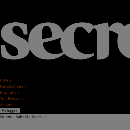
Hotels
Pauschalreisen
Inspiration
Top-Reiseziele
Aktionen
Einloggen
Sommer-Sale: Städtereisen