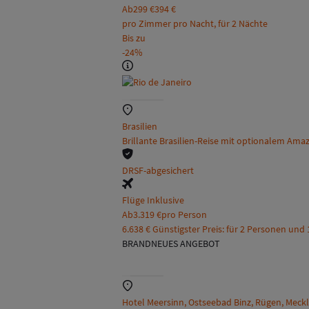
Ab
299 €
394 €
pro Zimmer pro Nacht, für 2 Nächte
Bis zu
-24%
Brasilien
Brillante Brasilien-Reise mit optionalem Am
DRSF-abgesichert
Flüge Inklusive
Ab
3.319 €
pro Person
6.638 € Günstigster Preis: für 2 Personen und
BRANDNEUES ANGEBOT
Hotel Meersinn, Ostseebad Binz, Rügen, Me