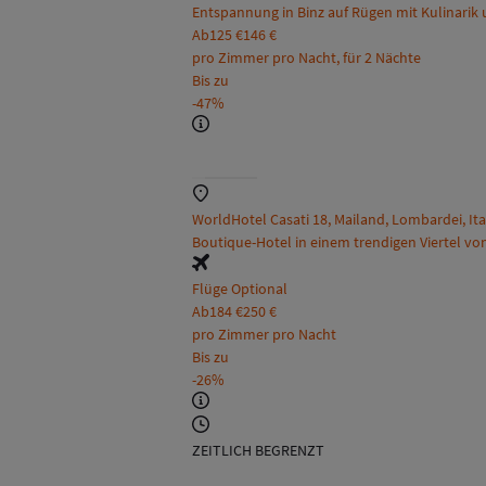
Entspannung in Binz auf Rügen mit Kulinarik
Ab
125 €
146 €
pro Zimmer pro Nacht, für 2 Nächte
Bis zu
-47%
WorldHotel Casati 18, Mailand, Lombardei, Ita
Boutique-Hotel in einem trendigen Viertel vo
Flüge Optional
Ab
184 €
250 €
pro Zimmer pro Nacht
Bis zu
-26%
ZEITLICH BEGRENZT