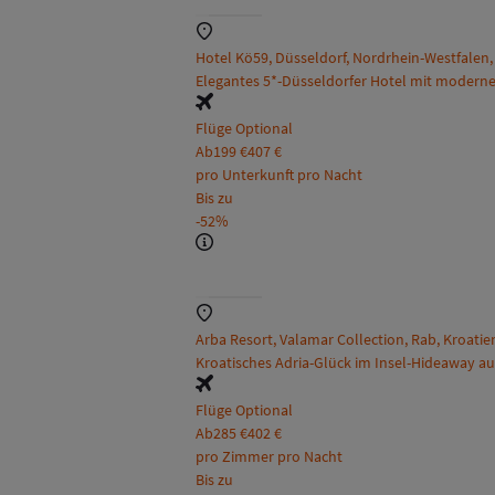
Hotel Kö59, Düsseldorf, Nordrhein-Westfalen
Elegantes 5*-Düsseldorfer Hotel mit moderne
Flüge Optional
Ab
199 €
407 €
pro Unterkunft pro Nacht
Bis zu
-52%
Arba Resort, Valamar Collection, Rab, Kroatie
Kroatisches Adria-Glück im Insel-Hideaway au
Flüge Optional
Ab
285 €
402 €
pro Zimmer pro Nacht
Bis zu