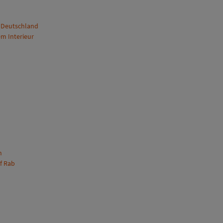
, Deutschland
m Interieur
n
f Rab