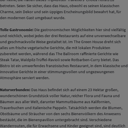
betreten. Seien Sie sicher, dass das Haus, obwohl es seinen klassischen
Charme, sein Dekor und sein üppiges Erscheinungsbild bewahrt hat, für
den modernen Gast umgebaut wurde.
Tolle Gastronomie:
Die gastronomischen Möglichkeiten hier sind vielfältig
und reichlich, wobei jedes der drei Restaurants auf eine unverwechselbare
und geschmackvolle Weise gestaltet ist. Im The Green House dreht sich
alles um frische vegetarische Gerichte, die mit lokalen Produkten
zubereitet werden, während das The Ballroom raffinierte Gerichte wie
Steak Tatar, Waldpilz-Trüffel-Ravioli sowie Rotbarben-Curry bietet. Das
Bistro ist ein umwerfendes französisches Restaurant, in dem klassische und
innovative Gerichte in einer stimmungsvollen und ungezwungenen
Atmosphäre serviert werden.
Naturverbunden:
Das Haus befindet sich auf einem 23 Hektar großen,
wunderschönen Grundstück voller Natur, reicher Flora und Fauna und
Bäumen aus aller Welt, darunter Mammutbäume aus Kalifornien,
Trauerbuchen und italienische Pappeln. Tatsächlich werden die Blumen,
Obstbäume und Sträucher von den sechs Bienenvölkern des Anwesens
bestäubt, die im Bienenpavillon untergebracht sind. Verschiedene
Wanderrouten, die für Erwachsene und Kinder geeignet sind, sind deutlich