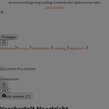
Sommerverlängerung loading: Entdecke den Spätsommer-Sale!
Jetzt buchen
Einloggen
Startseite
Europa
Niederlande
Limburg
Maastricht
1
/
17
Alle ansehen
(
17
)
Vaeshartelt Maastricht,