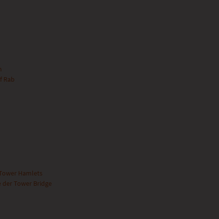
n
f Rab
 Tower Hamlets
 der Tower Bridge