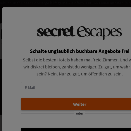
sebuchung? Unser Concierge hilft gerne – einfach 030 1663 4860 anrufen (Mo
Schalte unglaublich buchbare Angebote frei
Selbst die besten Hotels haben mal freie Zimmer. Und w
wir diskret bleiben, zahlst du weniger. Zu gut, um wahr
sein? Nein. Nur zu gut, um öffentlich zu sein.
E-
Mail
oder