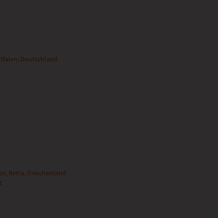
stfalen, Deutschland
s, Kreta, Griechenland
t