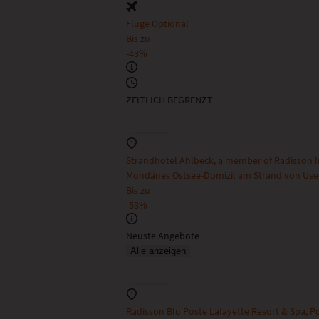
Flüge Optional
Bis zu
-43%
ZEITLICH BEGRENZT
Strandhotel Ahlbeck, a member of Radisson
Mondänes Ostsee-Domizil am Strand von Us
Bis zu
-53%
Neuste Angebote
Alle anzeigen
Radisson Blu Poste Lafayette Resort & Spa, Po