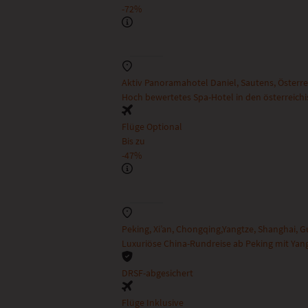
-72%
Aktiv Panoramahotel Daniel, Sautens, Österre
Hoch bewertetes Spa-Hotel in den österreichi
Flüge Optional
Bis zu
-47%
Peking, Xi’an, Chongqing,Yangtze, Shanghai, G
Luxuriöse China-Rundreise ab Peking mit Yan
DRSF-abgesichert
Flüge Inklusive