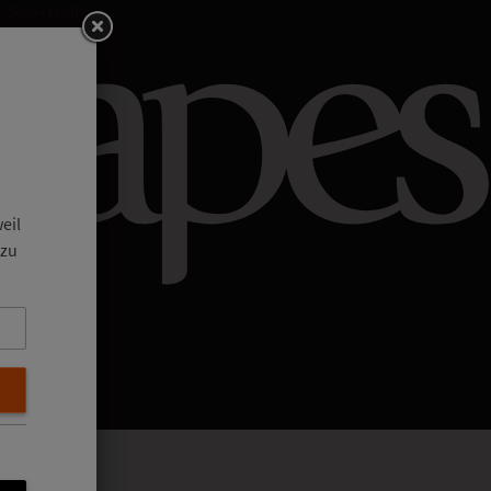
–So, 9–18 Uhr).
eil
 zu