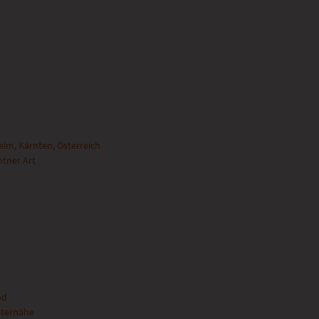
im, Kärnten, Österreich
ntner Art
nd
sternähe