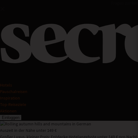
Fragen zur Rei
Hotels
Pauschalreisen
Inspiration
Top-Reiseziele
Aktionen
Einloggen
Auszeit in der Nähe unter 149 €
Großer Luxus, kleiner Preis: Entdecke Hotelangebote unter 149 € pro Nacht