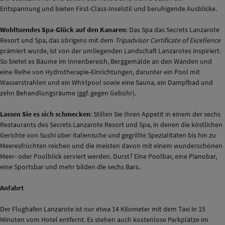
Entspannung und bieten First-Class-Inselstil und beruhigende Ausblicke.
Wohltuendes Spa-Glück auf den Kanaren
: Das Spa das Secrets Lanzarote
Resort und Spa, das übrigens mit dem
Tripadvisor Certificate of Excellence
prämiert wurde, ist von der umliegenden Landschaft Lanzarotes inspiriert.
So bietet es Bäume im Innenbereich, Berggemälde an den Wänden und
eine Reihe von Hydrotherapie-Einrichtungen, darunter ein Pool mit
Wasserstrahlen und ein Whirlpool sowie eine Sauna, ein Dampfbad und
zehn Behandlungsräume (ggf. gegen Gebühr).
Lassen Sie es sich schmecken
: Stillen Sie Ihren Appetit in einem der sechs
Restaurants des Secrets Lanzarote Resort und Spa, in denen die köstlichen
Gerichte von Sushi über italienische und gegrillte Spezialitäten bis hin zu
Meeresfrüchten reichen und die meisten davon mit einem wunderschönen
Meer- oder Poolblick serviert werden. Durst? Eine Poolbar, eine Pianobar,
eine Sportsbar und mehr bilden die sechs Bars.
Anfahrt
Der Flughafen Lanzarote ist nur etwa 14 Kilometer mit dem Taxi in 15
Minuten vom Hotel entfernt. Es stehen auch kostenlose Parkplätze im