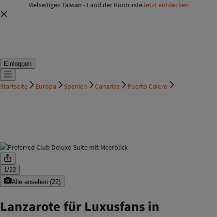
Vielseitiges Taiwan - Land der Kontraste
Jetzt entdecken
Einloggen
Startseite
Europa
Spanien
Canarias
Puerto Calero
1
/
22
Alle ansehen
(
22
)
Lanzarote für Luxusfans in