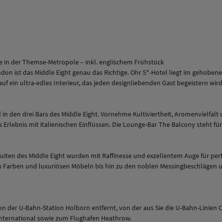
e in der Themse-Metropole – inkl. englischem Frühstück
don ist das Middle Eight genau das Richtige. Ohr 5*-Hotel liegt im gehobe
uf ein ultra-edles Interieur, das jeden designliebenden Gast begeistern wir
 den drei Bars des Middle Eight. Vornehme Kultiviertheit, Aromenvielfalt 
 Erlebnis mit italienischen Einflüssen. Die
Lounge-Bar The Balcony
steht fü
en des Middle Eight wurden mit Raffinesse und exzellentem Auge für perfekt 
n Farben und luxuriösen Möbeln bis hin zu den noblen Messingbeschlägen 
 der U-Bahn-Station Holborn entfernt, von der aus Sie die U-Bahn-Linien Ce
nternational sowie zum Flughafen Heathrow.