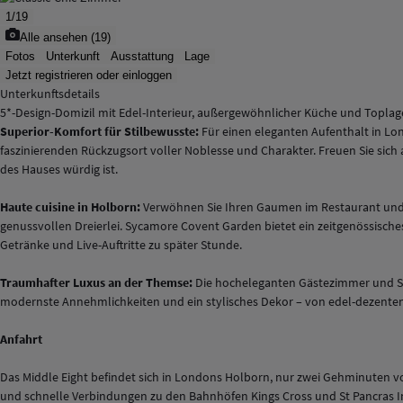
1
/
19
Alle ansehen
(
19
)
Fotos
Unterkunft
Ausstattung
Lage
Jetzt registrieren oder einloggen
Unterkunftsdetails
5*-Design-Domizil mit Edel-Interieur, außergewöhnlicher Küche und Toplag
Superior-Komfort für Stilbewusste:
Für einen eleganten Aufenthalt in Lon
faszinierenden Rückzugsort voller Noblesse und Charakter. Freuen Sie sich a
des Hauses würdig ist.
Haute cuisine in Holborn:
Verwöhnen Sie Ihren Gaumen im Restaurant und in
genussvollen Dreierlei.
Sycamore Covent Garden
bietet ein zeitgenössisches
Getränke und Live-Auftritte zu später Stunde.
Traumhafter Luxus an der Themse:
Die hocheleganten Gästezimmer und Suit
modernste Annehmlichkeiten und ein stylisches Dekor – von edel-dezente
Anfahrt
Das Middle Eight befindet sich in Londons Holborn, nur zwei Gehminuten von
und schnelle Verbindungen zu den Bahnhöfen Kings Cross und St Pancras I