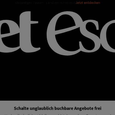
Vielseitiges Taiwan - Land der Kontraste
Jetzt entdecken
Schalte unglaublich buchbare Angebote frei