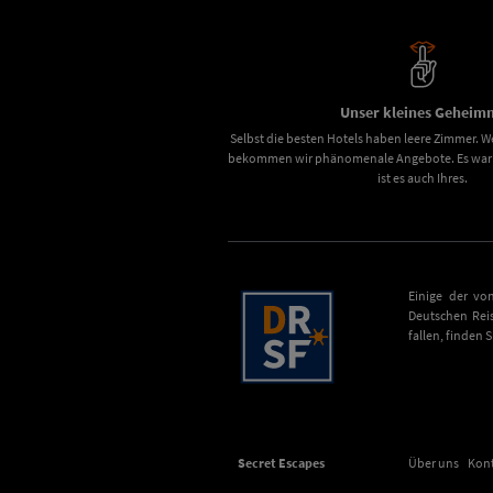
Unser kleines Geheimn
Selbst die besten Hotels haben leere Zimmer. We
bekommen wir phänomenale Angebote. Es war u
ist es auch Ihres.
Einige der vo
Deutschen Rei
fallen, finden 
Secret Escapes
Über uns
Kon