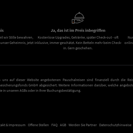
is
Ja, das ist im Preis inbegriffen
il wir Stille bewahren,
Kostenlose Upgrades, Getränke, später Check-out - oft
Nur
nser Geheimnis, jetzt
inklusive, immer geschätzt. Kein Betteln mehr beim Check-
onlin
in. Gern geschehen.
n uns auf dieser Website angebotenen Pauschalreisen sind finanziell durch die Reis
sesicherungsfonds GmbH abgesichert. Weitere Informationen darüber, welche angebote
Sie in unseren AGBs oder in Ihrer Buchungsbestätigung.
takt & Impressum
Offene Stellen
FAQ
AGB
Werden Sie Partner
Datenschutzhinweise