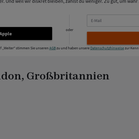
. Und weil wir diskret bleiben, zahlst du weniger. Zu gut, um wahr z
E-
Mail
oder
 Apple
uf „Weiter" stimmen Sie unseren
AGB
zu und haben unsere
Datenschutzhinweise
zur Kenn
ndon, Großbritannien