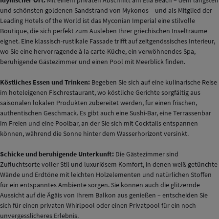
Idyllischer Ort:
Mit einem privaten Abschnitt am Elia Beach – dem längsten
und schönsten goldenen Sandstrand von Mykonos – und als Mitglied der
Leading Hotels of the World ist das Myconian Imperial eine stilvolle
Boutique, die sich perfekt zum Ausleben Ihrer griechischen Inselträume
eignet. Eine klassisch-rustikale Fassade trifft auf zeitgenössisches Interieur,
wo Sie eine hervorragende à la carte-Küche, ein verwöhnendes Spa,
beruhigende Gästezimmer und einen Pool mit Meerblick finden.
Köstliches Essen und Trinken:
Begeben Sie sich auf eine kulinarische Reise
im hoteleigenen Fischrestaurant, wo köstliche Gerichte sorgfältig aus
saisonalen lokalen Produkten zubereitet werden, für einen frischen,
authentischen Geschmack. Es gibt auch eine Sushi-Bar, eine Terrassenbar
im Freien und eine Poolbar, an der Sie sich mit Cocktails entspannen
können, während die Sonne hinter dem Wasserhorizont versinkt.
Schicke und beruhigende Unterkunft:
Die Gästezimmer sind
Zufluchtsorte voller Stil und luxuriösem Komfort, in denen weiß getünchte
Wände und Erdtöne mit leichten Holzelementen und natürlichen Stoffen
für ein entspanntes Ambiente sorgen. Sie können auch die glitzernde
Aussicht auf die Ägäis von Ihrem Balkon aus genießen – entscheiden Sie
sich für einen privaten Whirlpool oder einen Privatpool für ein noch
unvergesslicheres Erlebnis.