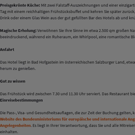
Preisgekrönte Küche:
Mit zwei
Falstaff
-Auszeichnungen und einer einzigar
Tag mit einem reichhaltigen Frühstücksbuffet und kehren Sie später zurück
Drink oder einem Glas Wein aus der gut gefüllten Bar des Hotels ab und knüp
Magische Erholung:
Verwöhnen Sie Ihre Sinne im etwa 2.500 qm großen
Na
beeindruckend, während ein Ruheraum, ein Whirlpool, eine romantische Bl
Anfahrt
Das Hotel liegt in Bad Hofgastein im österreichischen Salzburger Land, e
herum zu genießen.
Gut zu wissen
Das Frühstück wird zwischen 7.30 und 11.30 Uhr serviert. Das Restaurant bie
Einreisebestimmungen
Die Pass-, Visa- und Gesundheitsauflagen, die zur Zeit der Buchung gelten,
Website des Bundesministeriums für europäische und internationale An
Angelegenheiten
. Es liegt in Ihrer Verantwortung, dass Sie und alle Mitr
einhalten.