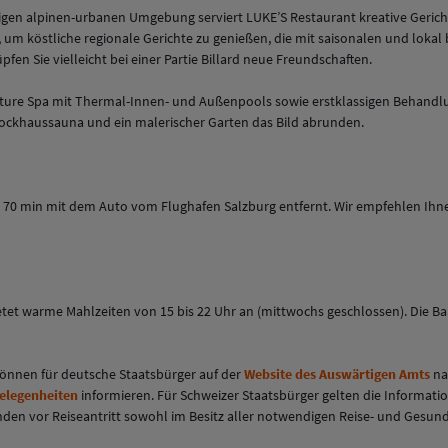
tigen alpinen-urbanen Umgebung serviert
LUKE’S Restaurant
kreative Geric
, um köstliche regionale Gerichte zu genießen, die mit saisonalen und lok
fen Sie vielleicht bei einer Partie Billard neue Freundschaften.
ture Spa
mit Thermal-Innen- und Außenpools sowie erstklassigen Behandlun
ockhaussauna und ein malerischer Garten das Bild abrunden.
twa 70 min mit dem Auto vom Flughafen Salzburg entfernt. Wir empfehlen Ih
tet warme Mahlzeiten von 15 bis 22 Uhr an (mittwochs geschlossen). Die Bar 
 können für deutsche Staatsbürger auf der
Website des Auswärtigen Amts
na
gelegenheiten
informieren. Für Schweizer Staatsbürger gelten die Informati
eisenden vor Reiseantritt sowohl im Besitz aller notwendigen Reise- und Ges