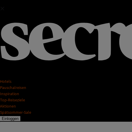
Hotels
Pauschalreisen
Inspiration
Top-Reiseziele
Aktionen
Spätsommer-Sale
Einloggen