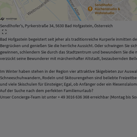
Sendlhofer's, Pyrkerstraße 34, 5630 Bad Hofgastein, Österreich
Bad Hofgastein begeistert seit jeher als traditionreiche Kurperle inmitt
Bergrücken und genießen Sie die herrliche Aussicht. Oder schwingen Sie sich
gewinnen, schlendern Sie durch das Stadtzentrum und bewundern Sie die ma
verzückt seine Bewunderer mit märchenhafter Altstadt, bezaubernden Belle
Im Winter haben stehen in der Region vier attraktive Skigebieten zur Ausw
Schneeschuhwandern, Rodeln und Skitourengehen sind beliebte Freizeitbesc
und viele Skischulen für Einsteiger; Egal, ob Anfänger oder ein Riesenslalom-
Auf der Suche nach dem perfekten Familienurlaub?
Unser Concierge-Team ist unter + 49 3016 636 368 erreichbar (Montag bis So