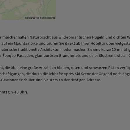
en der märchenhaften Naturpracht aus wild-romantischen Hügeln und dichte
 auf ein Mountainbike und touren Sie direkt ab Ihrer Hoteltür über vielgesta
lerische traditionelle Architektur – oder machen Sie eine kurze 10-minüti
-Époque-Fassaden, glamourösen Grandhotels und einer illustren Liste an Gä
ahl, die über eine große Anzahl an blauen, roten und schwarzen Pisten verf
häftigungen, die durch die lebhafte Après-Ski-Szene der Gegend noch ange
Gewinner sind: Hier sind Sie stets an der richtigen Adresse.
nntag, 9-18 Uhr).