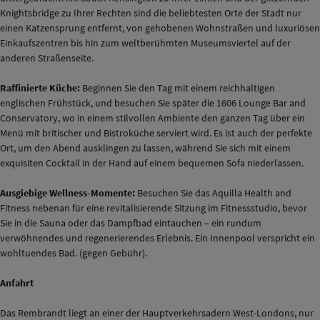
Knightsbridge zu Ihrer Rechten sind die beliebtesten Orte der Stadt nur
einen Katzensprung entfernt, von gehobenen Wohnstraßen und luxuriösen
Einkaufszentren bis hin zum weltberühmten Museumsviertel auf der
anderen Straßenseite.
Raffinierte Küche:
Beginnen Sie den Tag mit einem reichhaltigen
englischen Frühstück, und besuchen Sie später die 1606 Lounge Bar and
Conservatory, wo in einem stilvollen Ambiente den ganzen Tag über ein
Menü mit britischer und Bistroküche serviert wird. Es ist auch der perfekte
Ort, um den Abend ausklingen zu lassen, während Sie sich mit einem
exquisiten Cocktail in der Hand auf einem bequemen Sofa niederlassen.
Ausgiebige Wellness-Momente:
Besuchen Sie das Aquilla Health and
Fitness nebenan für eine revitalisierende Sitzung im Fitnessstudio, bevor
Sie in die Sauna oder das Dampfbad eintauchen – ein rundum
verwöhnendes und regenerierendes Erlebnis. Ein Innenpool verspricht ein
wohltuendes Bad. (gegen Gebühr).
Anfahrt
Das Rembrandt liegt an einer der Hauptverkehrsadern West-Londons, nur