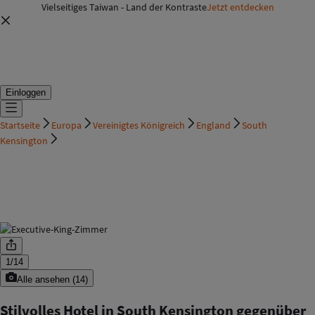
Vielseitiges Taiwan - Land der Kontraste
Jetzt entdecken
Einloggen
Startseite
Europa
Vereinigtes Königreich
England
South
Kensington
1
/
14
Alle ansehen
(
14
)
Stilvolles Hotel in South Kensington gegenüber