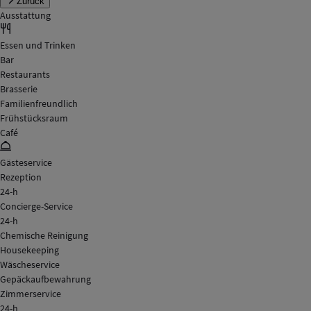
Zurück
Ausstattung
Essen und Trinken
Bar
Restaurants
Brasserie
Familienfreundlich
Frühstücksraum
Café
Gästeservice
Rezeption
24-h
Concierge-Service
24-h
Chemische Reinigung
Housekeeping
Wäscheservice
Gepäckaufbewahrung
Zimmerservice
24-h