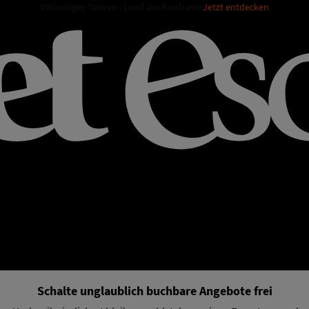
Vielseitiges Taiwan - Land der Kontraste
Jetzt entdecken
Schalte unglaublich buchbare Angebote frei