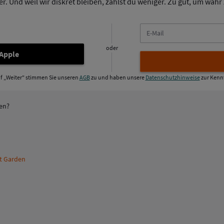
. Und weil wir diskret bleiben, zahlst du weniger. Zu gut, um wahr z
E-
Mail
oder
 Apple
uf „Weiter" stimmen Sie unseren
AGB
zu und haben unsere
Datenschutzhinweise
zur Kenn
ren?
nt Garden