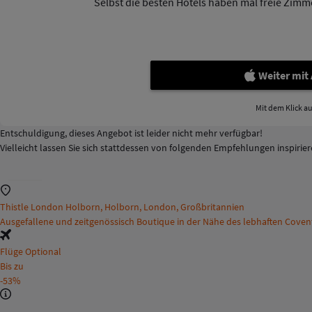
Selbst die besten Hotels haben mal freie Zimmer
Weiter mit
Mit dem Klick a
Entschuldigung, dieses Angebot ist leider nicht mehr verfügbar!
Vielleicht lassen Sie sich stattdessen von folgenden Empfehlungen inspirie
Thistle London Holborn, Holborn, London, Großbritannien
Ausgefallene und zeitgenössisch Boutique in der Nähe des lebhaften Cove
Flüge Optional
Bis zu
-53%