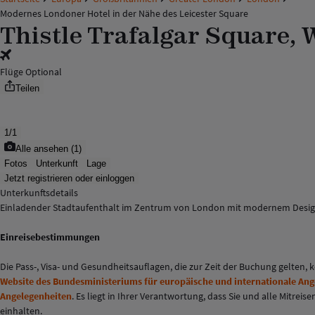
Modernes Londoner Hotel in der Nähe des Leicester Square
Thistle Trafalgar Square,
Flüge Optional
Teilen
1
/
1
Alle ansehen
(
1
)
Fotos
Unterkunft
Lage
Jetzt registrieren oder einloggen
Unterkunftsdetails
Einladender Stadtaufenthalt im Zentrum von London mit modernem Design, i
Einreisebestimmungen
Die Pass-, Visa- und Gesundheitsauflagen, die zur Zeit der Buchung gelten,
Website des Bundesministeriums für europäische und internationale An
Angelegenheiten
. Es liegt in Ihrer Verantwortung, dass Sie und alle Mitr
einhalten.