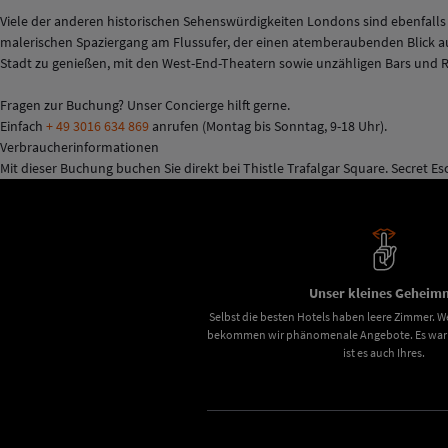
Viele der anderen historischen Sehenswürdigkeiten Londons sind ebenfalls
malerischen Spaziergang am Flussufer, der einen atemberaubenden Blick au
Stadt zu genießen, mit den West-End-Theatern sowie unzähligen Bars und R
Fragen zur Buchung? Unser Concierge hilft gerne.
Einfach
+ 49 3016 634 869
anrufen (Montag bis Sonntag, 9-18 Uhr).
Verbraucherinformationen
Mit dieser Buchung buchen Sie direkt bei Thistle Trafalgar Square. Secret Es
Unser kleines Geheimn
Selbst die besten Hotels haben leere Zimmer. We
bekommen wir phänomenale Angebote. Es war u
ist es auch Ihres.