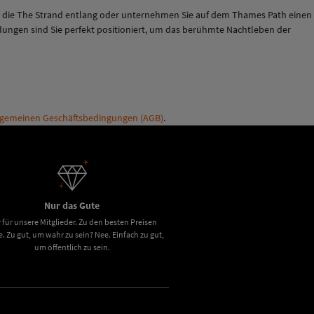
Sie die The Strand entlang oder unternehmen Sie auf dem Thames Path einen
dungen sind Sie perfekt positioniert, um das berühmte Nachtleben der
lgemeinen Geschäftsbedingungen (AGB)
.
Nur das Gute
 für unsere Mitglieder. Zu den besten Preisen
e. Zu gut, um wahr zu sein? Nee. Einfach zu gut,
um öffentlich zu sein.