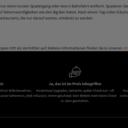
 nur einen kurzen Spaziergang oder eine U-Bahnfahrt entfernt. Spazieren 
f Sehenswürdigkeiten wie den Big Ben bietet. Nach einem Tag voller Erkun
estaurants, die nur darauf warten, entdeckt zu werden.
capes tritt als Vermittler auf. Weitere Informationen finden Sie in unseren
Al
is
Ja, das ist im Preis inbegriffen
il wir Stille bewahren,
Kostenlose Upgrades, Getränke, später Check-out - oft
Nur
nser Geheimnis, jetzt
inklusive, immer geschätzt. Kein Betteln mehr beim Check-
onlin
in. Gern geschehen.