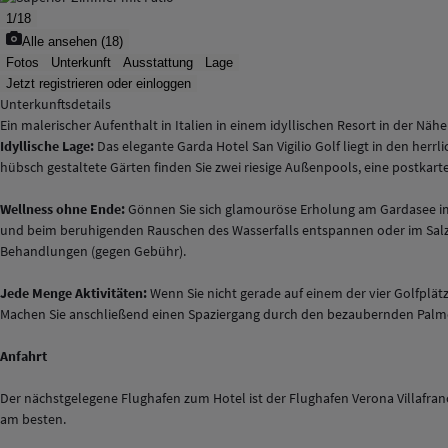
1
/
18
Alle ansehen
(
18
)
Fotos
Unterkunft
Ausstattung
Lage
Jetzt registrieren oder einloggen
Unterkunftsdetails
Ein malerischer Aufenthalt in Italien in einem idyllischen Resort in der N
Idyllische Lage:
Das elegante Garda Hotel San Vigilio Golf liegt in den herr
hübsch gestaltete Gärten finden Sie zwei riesige Außenpools, eine postkarte
Wellness ohne Ende:
Gönnen Sie sich glamouröse Erholung am Gardasee im
und beim beruhigenden Rauschen des Wasserfalls entspannen oder im Salzwa
Behandlungen (gegen Gebühr).
Jede Menge Aktivitäten:
Wenn Sie nicht gerade auf einem der vier Golfplä
Machen Sie anschließend einen Spaziergang durch den bezaubernden Palmen
Anfahrt
Der nächstgelegene Flughafen zum Hotel ist der Flughafen Verona Villafran
am besten.