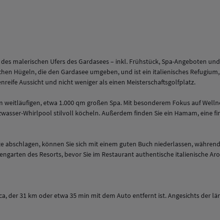
ähe des malerischen Ufers des Gardasees – inkl. Frühstück, Spa-Angeboten un
lichen Hügeln, die den Gardasee umgeben, und ist ein italienisches Refugium
nreife Aussicht und nicht weniger als einen Meisterschaftsgolfplatz.
 weitläufigen, etwa 1.000 qm großen Spa. Mit besonderem Fokus auf Welln
sser-Whirlpool stilvoll köcheln. Außerdem finden Sie ein Hamam, eine finn
tze abschlagen, können Sie sich mit einem guten Buch niederlassen, währen
garten des Resorts, bevor Sie im Restaurant authentische italienische Ar
ca, der 31 km oder etwa 35 min mit dem Auto entfernt ist. Angesichts der l