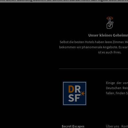
Unser kleines Geheimn
Selbst die besten Hotels haben leere Zimmer. We
bekommen wir phänomenale Angebote. Es war u
ist es auch Ihres.
Einige der vo
Deutschen Rei
fallen, finden 
Secret Escapes
Über uns
Kon