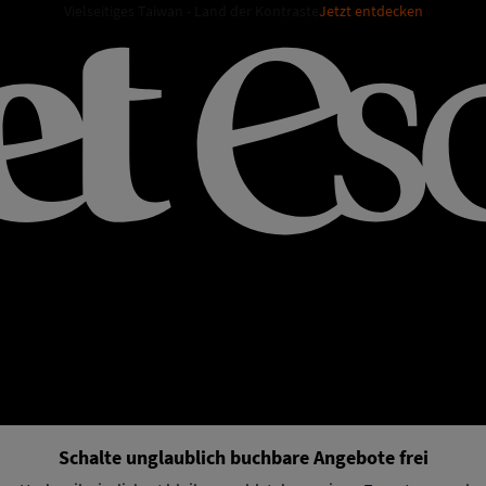
Vielseitiges Taiwan - Land der Kontraste
Jetzt entdecken
Schalte unglaublich buchbare Angebote frei