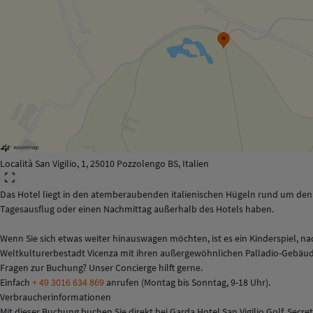
Località San Vigilio, 1, 25010 Pozzolengo BS, Italien
Das Hotel liegt in den atemberaubenden italienischen Hügeln rund um den Ga
Tagesausflug oder einen Nachmittag außerhalb des Hotels haben.
Wenn Sie sich etwas weiter hinauswagen möchten, ist es ein Kinderspiel, na
Weltkulturerbestadt Vicenza mit ihren außergewöhnlichen Palladio-Gebäuden
Fragen zur Buchung? Unser Concierge hilft gerne.
Einfach
+ 49 3016 634 869
anrufen (Montag bis Sonntag, 9-18 Uhr).
Verbraucherinformationen
Mit dieser Buchung buchen Sie direkt bei Garda Hotel San Vigilio Golf. Secret