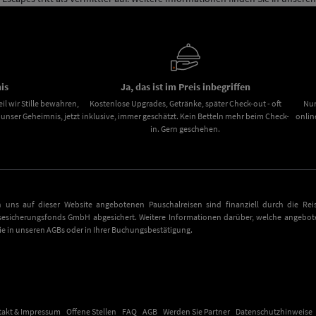
is
Ja, das ist im Preis inbegriffen
il wir Stille bewahren,
Kostenlose Upgrades, Getränke, später Check-out - oft
Nur
nser Geheimnis, jetzt
inklusive, immer geschätzt. Kein Betteln mehr beim Check-
onlin
in. Gern geschehen.
n uns auf dieser Website angebotenen Pauschalreisen sind finanziell durch die Reis
sesicherungsfonds GmbH abgesichert. Weitere Informationen darüber, welche angebote
Sie in unseren AGBs oder in Ihrer Buchungsbestätigung.
takt & Impressum
Offene Stellen
FAQ
AGB
Werden Sie Partner
Datenschutzhinweise