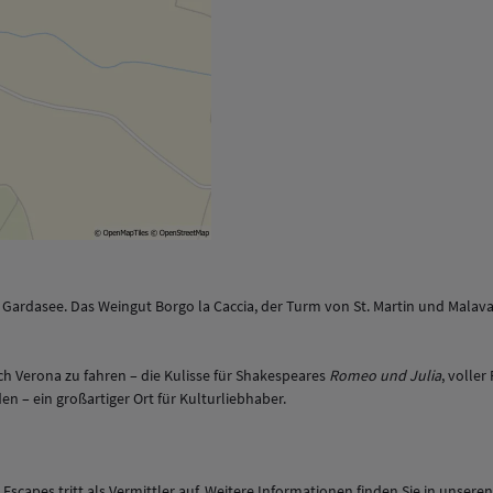
rdasee. Das Weingut Borgo la Caccia, der Turm von St. Martin und Malavasi 
ch Verona zu fahren – die Kulisse für Shakespeares
Romeo und Julia
, volle
 – ein großartiger Ort für Kulturliebhaber.
 Escapes tritt als Vermittler auf. Weitere Informationen finden Sie in unsere