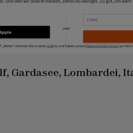
. Und weil wir diskret bleiben, zahlst du weniger. Zu gut, um wahr z
E-
Mail
oder
 Apple
uf „Weiter" stimmen Sie unseren
AGB
zu und haben unsere
Datenschutzhinweise
zur Kenn
lf, Gardasee, Lombardei, It