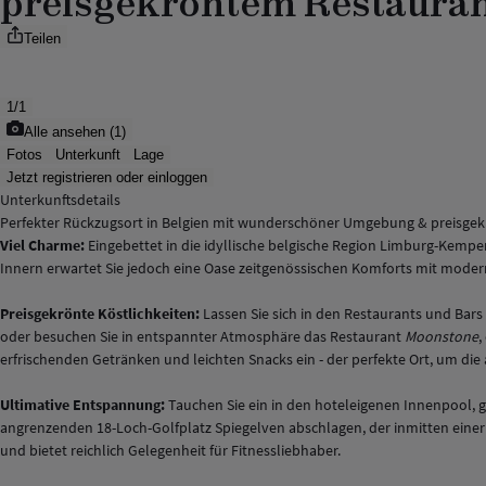
preisgekröntem Restaura
Teilen
1
/
1
Alle ansehen
(
1
)
Fotos
Unterkunft
Lage
Jetzt registrieren oder einloggen
Unterkunftsdetails
Perfekter Rückzugsort in Belgien mit wunderschöner Umgebung & preisgek
Viel Charme:
Eingebettet in die idyllische belgische Region Limburg-Kempen
Innern erwartet Sie jedoch eine Oase zeitgenössischen Komforts mit mode
Preisgekrönte Köstlichkeiten:
Lassen Sie sich in den Restaurants und Bars
oder besuchen Sie in entspannter Atmosphäre das Restaurant
Moonstone
,
erfrischenden Getränken und leichten Snacks ein - der perfekte Ort, um d
Ultimative Entspannung:
Tauchen Sie ein in den hoteleigenen Innenpool,
angrenzenden 18-Loch-Golfplatz Spiegelven abschlagen, der inmitten eine
und bietet reichlich Gelegenheit für Fitnessliebhaber.