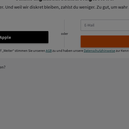
. Und weil wir diskret bleiben, zahlst du weniger. Zu gut, um wahr z
E-
Mail
oder
 Apple
uf „Weiter" stimmen Sie unseren
AGB
zu und haben unsere
Datenschutzhinweise
zur Kenn
ren?