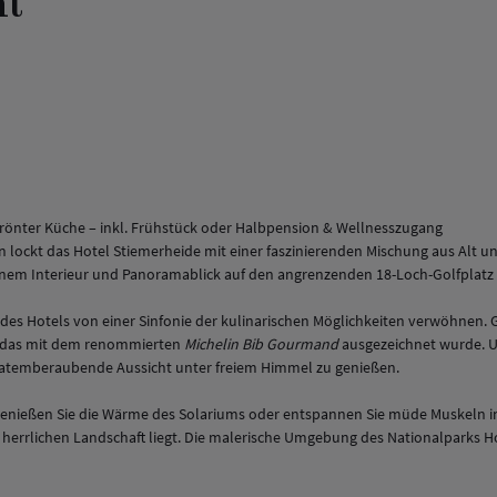
nt
rönter Küche – inkl. Frühstück oder Halbpension & Wellnesszugang
 lockt das Hotel Stiemerheide mit einer faszinierenden Mischung aus Alt un
rnem Interieur und Panoramablick auf den angrenzenden 18-Loch-Golfplatz 
 des Hotels von einer Sinfonie der kulinarischen Möglichkeiten verwöhnen.
 das mit dem renommierten
Michelin Bib Gourmand
ausgezeichnet wurde. U
ie atemberaubende Aussicht unter freiem Himmel zu genießen.
 genießen Sie die Wärme des Solariums oder entspannen Sie müde Muskeln 
r herrlichen Landschaft liegt. Die malerische Umgebung des Nationalpark