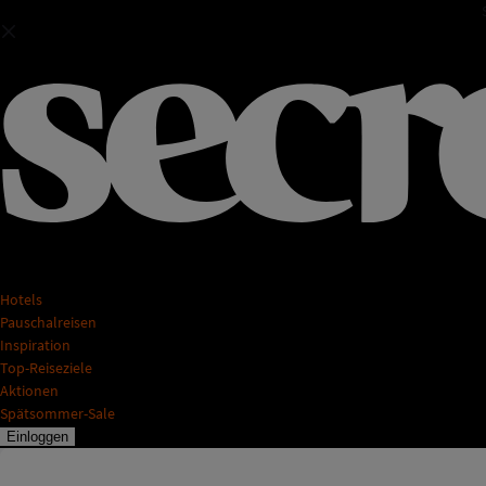
Hotels
Pauschalreisen
Inspiration
Top-Reiseziele
Aktionen
Spätsommer-Sale
Einloggen