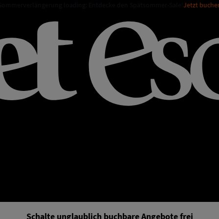
Sommerverlängerung loading: Entdecke den Spätsommer-Sale!
Jetzt buche
Schalte unglaublich buchbare Angebote frei