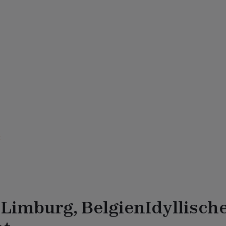
t
 Limburg, Belgien
Idyllisch