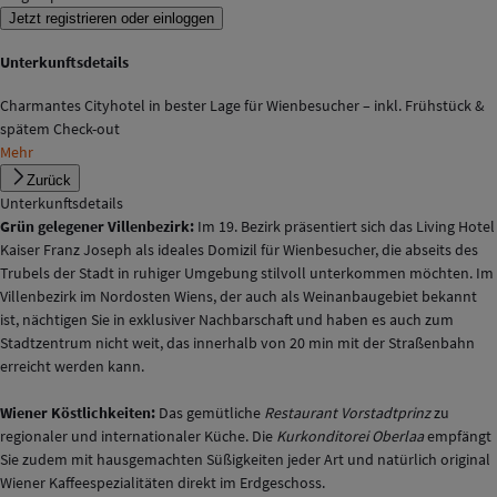
Jetzt registrieren oder einloggen
Unterkunftsdetails
Charmantes Cityhotel in bester Lage für Wienbesucher – inkl. Frühstück &
spätem Check-out
Mehr
Zurück
Unterkunftsdetails
Grün gelegener Villenbezirk:
Im 19. Bezirk präsentiert sich das Living Hotel
Kaiser Franz Joseph als ideales Domizil für Wienbesucher, die abseits des
Trubels der Stadt in ruhiger Umgebung stilvoll unterkommen möchten. Im
Villenbezirk im Nordosten Wiens, der auch als Weinanbaugebiet bekannt
ist, nächtigen Sie in exklusiver Nachbarschaft und haben es auch zum
Stadtzentrum nicht weit, das innerhalb von 20 min mit der Straßenbahn
erreicht werden kann.
Wiener Köstlichkeiten:
Das gemütliche
Restaurant Vorstadtprinz
zu
regionaler und internationaler Küche. Die
Kurkonditorei Oberlaa
empfängt
Sie zudem mit hausgemachten Süßigkeiten jeder Art und natürlich original
Wiener Kaffeespezialitäten direkt im Erdgeschoss.