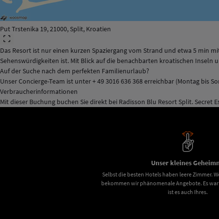
Put Trstenika 19, 21000, Split, Kroatien
Das Resort ist nur einen kurzen Spaziergang vom Strand und etwa 5 min mi
Sehenswürdigkeiten ist. Mit Blick auf die benachbarten kroatischen Inseln un
Auf der Suche nach dem perfekten Familienurlaub?
Unser Concierge-Team ist unter + 49 3016 636 368 erreichbar (Montag bis So
Verbraucherinformationen
Mit dieser Buchung buchen Sie direkt bei Radisson Blu Resort Split. Secret E
Unser kleines Geheimn
Selbst die besten Hotels haben leere Zimmer. We
bekommen wir phänomenale Angebote. Es war u
ist es auch Ihres.