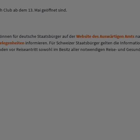
h Club ab dem 13. Mai geöffnet sind.
 können für deutsche Staatsbürger auf der
Website des Auswärtigen Amts
na
gelegenheiten
informieren. Für Schweizer Staatsbürger gelten die Informati
eisenden vor Reiseantritt sowohl im Besitz aller notwendigen Reise- und Ges