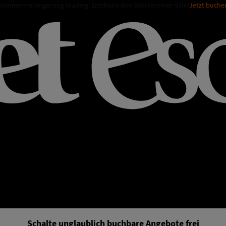
Sommerverlängerung loading: Entdecke den Spätsommer-Sale!
Jetzt buche
Schalte unglaublich buchbare Angebote frei