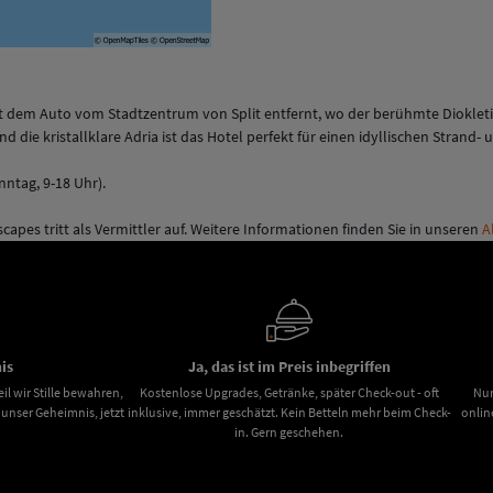
t dem Auto vom Stadtzentrum von Split entfernt, wo der berühmte Diokleti
d die kristallklare Adria ist das Hotel perfekt für einen idyllischen Strand-
nntag, 9-18 Uhr).
scapes tritt als Vermittler auf. Weitere Informationen finden Sie in unseren
A
is
Ja, das ist im Preis inbegriffen
il wir Stille bewahren,
Kostenlose Upgrades, Getränke, später Check-out - oft
Nur
nser Geheimnis, jetzt
inklusive, immer geschätzt. Kein Betteln mehr beim Check-
onlin
in. Gern geschehen.