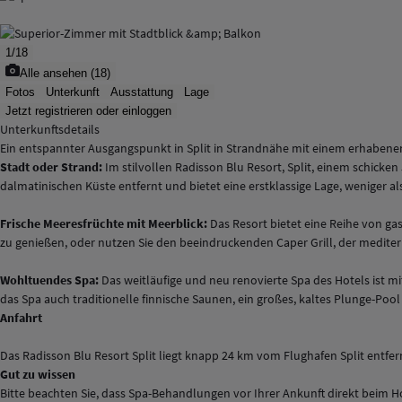
1
/
18
Alle ansehen
(
18
)
Fotos
Unterkunft
Ausstattung
Lage
Jetzt registrieren oder einloggen
Unterkunftsdetails
Ein entspannter Ausgangspunkt in Split in Strandnähe mit einem erhabenen
Stadt oder Strand:
Im stilvollen Radisson Blu Resort, Split, einem schicke
dalmatinischen Küste entfernt und bietet eine erstklassige Lage, weniger a
Frische Meeresfrüchte mit Meerblick:
Das Resort bietet eine Reihe von g
zu genießen, oder nutzen Sie den beeindruckenden Caper Grill, der mediter
Wohltuendes Spa:
Das weitläufige und neu renovierte Spa des Hotels ist m
das Spa auch traditionelle finnische Saunen, ein großes, kaltes Plunge-Poo
Anfahrt
Das Radisson Blu Resort Split liegt knapp 24 km vom Flughafen Split entf
Gut zu wissen
Bitte beachten Sie, dass Spa-Behandlungen vor Ihrer Ankunft direkt beim 