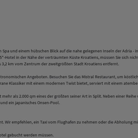
 Spa und einem hübschen Blick auf die nahe gelegenen Inseln der Adria - i
n 5*-Hotel in der Nähe der verträumten Küste Kroatiens, müssen Sie sich nich
ls 3,2 km vom Zentrum der zweitgrößten Stadt Kroatiens entfernt.
astronomischen Angeboten. Besuchen Sie das Mistral Restaurant, um köstli
rane Klassiker mit einem modernen Twist bietet, serviert mit einem atembe
it mehr als 2.000 qm eines der größten seiner Art in Split. Neben einer Rei
l und ein japanisches Onsen-Pool.
ernt. Wir empfehlen, ein Taxi vom Flughafen zu nehmen oder die Abholung m
Hotel gebucht werden müssen.