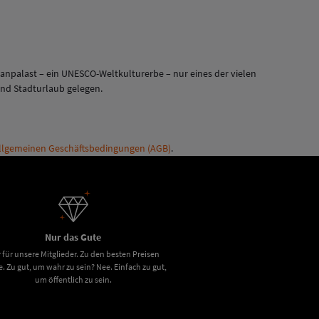
anpalast – ein UNESCO-Weltkulturerbe – nur eines der vielen
 und Stadturlaub gelegen.
llgemeinen Geschäftsbedingungen (AGB)
.
Nur das Gute
 für unsere Mitglieder. Zu den besten Preisen
e. Zu gut, um wahr zu sein? Nee. Einfach zu gut,
um öffentlich zu sein.