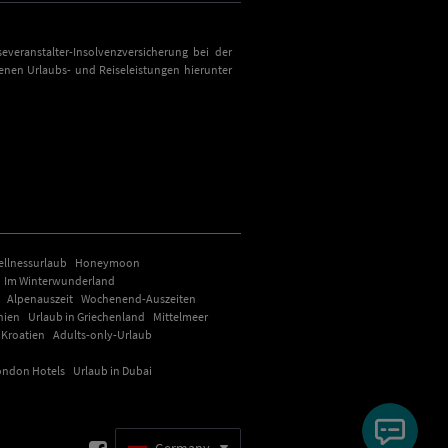
everanstalter-Insolvenzversicherung bei der
nen Urlaubs- und Reiseleistungen hierunter
ellnessurlaub
Honeymoon
Im Winterwunderland
Alpenauszeit
Wochenend-Auszeiten
nien
Urlaub in Griechenland
Mittelmeer
 Kroatien
Adults-only-Urlaub
ondon Hotels
Urlaub in Dubai