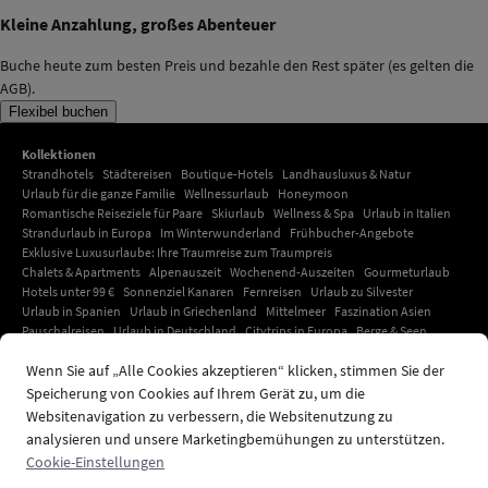
Kleine Anzahlung, großes Abenteuer
Buche heute zum besten Preis und bezahle den Rest später (es gelten die
AGB).
Flexibel buchen
Kollektionen
Strandhotels
Städtereisen
Boutique-Hotels
Landhausluxus & Natur
Urlaub für die ganze Familie
Wellnessurlaub
Honeymoon
Romantische Reiseziele für Paare
Skiurlaub
Wellness & Spa
Urlaub in Italien
Strandurlaub in Europa
Im Winterwunderland
Frühbucher-Angebote
Exklusive Luxusurlaube: Ihre Traumreise zum Traumpreis
Chalets & Apartments
Alpenauszeit
Wochenend-Auszeiten
Gourmeturlaub
Hotels unter 99 €
Sonnenziel Kanaren
Fernreisen
Urlaub zu Silvester
Urlaub in Spanien
Urlaub in Griechenland
Mittelmeer
Faszination Asien
Pauschalreisen
Urlaub in Deutschland
Citytrips in Europa
Berge & Seen
Urlaub in Kroatien
Adults-only-Urlaub
Urlaub mit Haustier
Hotelangebote
Wenn Sie auf „Alle Cookies akzeptieren“ klicken, stimmen Sie der
Deals der Woche
Amsterdam-Hotels
Paris Hotels
Ihr exklusiver Urlaub auf Mallorca: Unvergessliche Momente unter südlicher
Speicherung von Cookies auf Ihrem Gerät zu, um die
Sonne
Websitenavigation zu verbessern, die Websitenutzung zu
Urlaub auf Kreta
London Hotels
Urlaub in Dubai
Urlaub in der Karibik
analysieren und unsere Marketingbemühungen zu unterstützen.
Südtirol Urlaub
Urlaub in Indonesien
Strandhotels
Cookie-Einstellungen