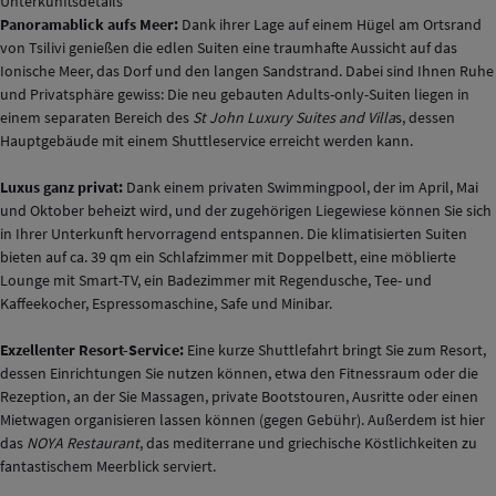
Unterkunftsdetails
Panoramablick aufs Meer:
Dank ihrer Lage auf einem Hügel am Ortsrand
von Tsilivi genießen die edlen Suiten eine traumhafte Aussicht auf das
Ionische Meer, das Dorf und den langen Sandstrand. Dabei sind Ihnen Ruhe
und Privatsphäre gewiss: Die neu gebauten Adults-only-Suiten liegen in
einem separaten Bereich des
St John Luxury Suites and Villa
s, dessen
Hauptgebäude mit einem Shuttleservice erreicht werden kann.
Luxus ganz privat:
Dank einem privaten Swimmingpool, der im April, Mai
und Oktober beheizt wird, und der zugehörigen Liegewiese können Sie sich
in Ihrer Unterkunft hervorragend entspannen. Die klimatisierten Suiten
bieten auf ca. 39 qm ein Schlafzimmer mit Doppelbett, eine möblierte
Lounge mit Smart-TV, ein Badezimmer mit Regendusche, Tee- und
Kaffeekocher, Espressomaschine, Safe und Minibar.
Exzellenter Resort-Service:
Eine kurze Shuttlefahrt bringt Sie zum Resort,
dessen Einrichtungen Sie nutzen können, etwa den Fitnessraum oder die
Rezeption, an der Sie Massagen, private Bootstouren, Ausritte oder einen
Mietwagen organisieren lassen können (gegen Gebühr). Außerdem ist hier
das
NOYA Restaurant
, das mediterrane und griechische Köstlichkeiten zu
fantastischem Meerblick serviert.